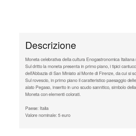
Descrizione
Moneta celebrativa della cultura Enogastronomica Italiana
Sul dritto la moneta presenta in primo piano, i tipici cantucc
dell’Abbazia di San Miniato al Monte di Firenze, da cui si s
Sul rovescio, in primo piano il caratteristico paesaggio delle c
alato Pegaso, inserito in uno scudo sannitico, simbolo del
Moneta con elementi colorati.
Paese: Italia
Valore nominale: 5 euro
Anno: 2024
Metallo: Cupronichel
Diametro: 26,95 mm