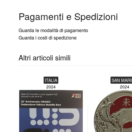
Peso: 10,30 gr
Pagamenti e Spedizioni
Tiratura : 7.000
Guarda le modalità di pagamento
Moneta fior di conio (FDC) in coincard con elementi colorat
Guarda i costi di spedizione
Altri articoli simili
ITALIA
SAN MAR
2024
2024