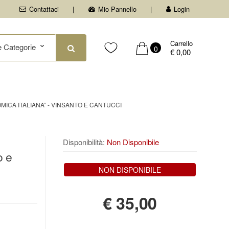
Contattaci
Mio Pannello
Login
Carrello
0
€ 0,00
ICA ITALIANA” - VINSANTO E CANTUCCI
Disponibilità:
Non Disponibile
o e
NON DISPONIBILE
€
35,00