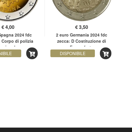
€
4,00
€
3,50
Spagna 2024 fdc
2 euro Germania 2024 fdc
2
 Corpo di polizia
zecca: D Costituzione di
nazionale
Francoforte
NIBILE
DISPONIBILE