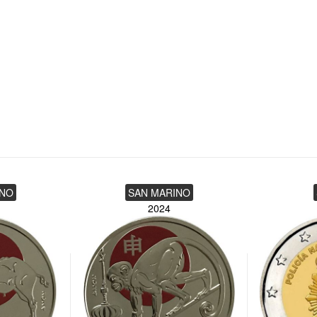
i.
INO
SAN MARINO
2024