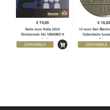
€
74,00
€
16,5
 San
Serie euro Italia 2024
10 euro San Marino
ario
Divisionale fdc UNIAMO 9
Calendario lunar
itti
valori
Capra
DISPONIBILE
DISPONIBILE