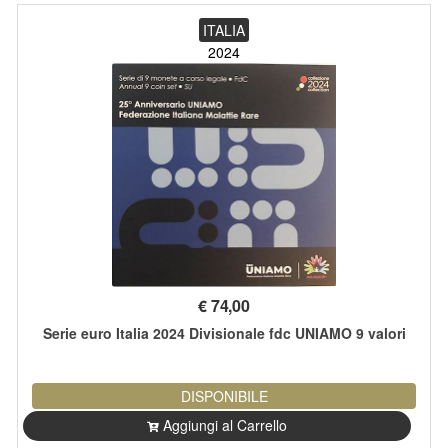
ITALIA
2024
€
74,00
Serie euro Italia 2024 Divisionale fdc UNIAMO 9 valori
DISPONIBILE
Aggiungi al Carrello