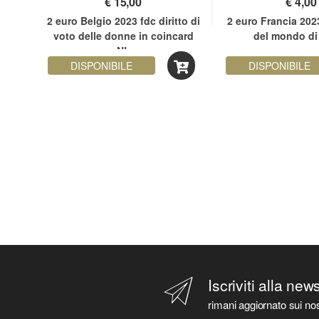
€
15,00
€
4,00
fdc
2 euro Belgio 2023 fdc diritto di
2 euro Francia 20
e di
voto delle donne in coincard
del mondo di
NL
DISPONIBILE
DISPONIBILE
Iscriviti alla new
rimani aggiornato sui nos