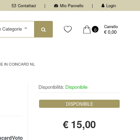
Contattaci
Mio Pannello
Login
Carrello
0
€ 0,00
NE IN COINCARD NL
Disponibilità:
Disponibile
DISPONIBILE
€
15,00
cardVoto