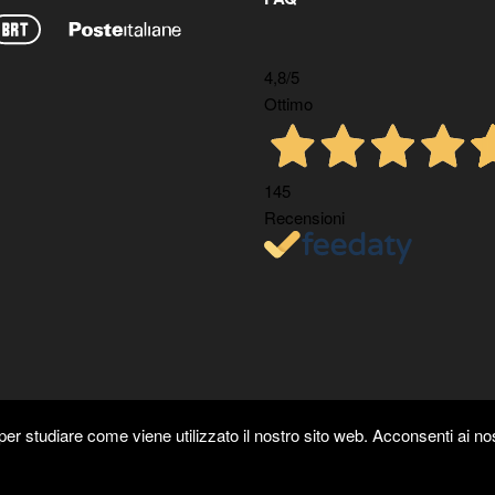
4,8
/5
Ottimo
145
Recensioni
er studiare come viene utilizzato il nostro sito web. Acconsenti ai nos
Copyright ©
Kyuubi Cloud Solution
by
STUDIO
99
. Tutti i diritti riservati