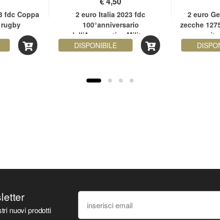
€
4,50
23 fdc Coppa
2 euro Italia 2023 fdc
2 euro Ge
 rugby
100°anniversario
zecche 1275
dell’Aeronautica Militare
nascita
DISPONIBILE
DISPO
sletter
tri nuovi prodotti