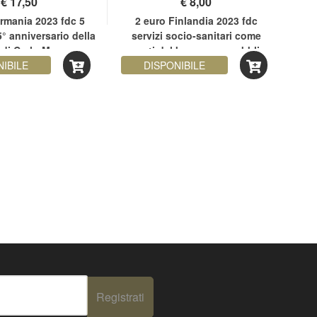
€
17,50
€
8,00
rmania 2023 fdc 5
2 euro Finlandia 2023 fdc
1 b
° anniversario della
servizi socio-sanitari come
 di Carlo Magno
garanti del benessere pubblico
NIBILE
DISPONIBILE
Registrati