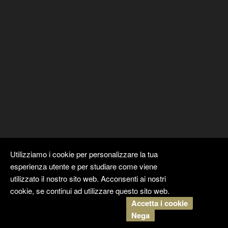
Utilizziamo i cookie per personalizzare la tua
esperienza utente e per studiare come viene
utilizzato il nostro sito web. Acconsenti ai nostri
cookie, se continui ad utilizzare questo sito web.
Accetta i cookie
Copyright ©
Kyuubi Cloud Solution
by
STUDIO
99
. Tutti i diritti
Nega
riservati