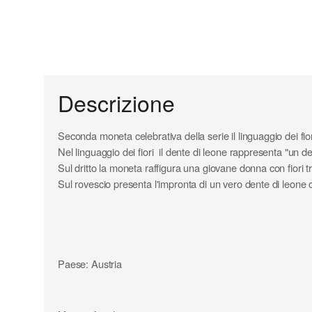
Descrizione
Seconda moneta celebrativa della serie il linguaggio dei fior
Nel linguaggio dei fiori il dente di leone rappresenta "un de
Sul dritto la moneta raffigura una giovane donna con fiori tr
Sul rovescio presenta l'impronta di un vero dente di leone co
Paese: Austria
Valore nominale: 10 euro
Anno: 2022
Composizione: rame