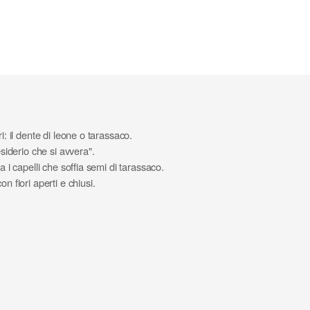
i: il dente di leone o tarassaco.
siderio che si avvera".
a i capelli che soffia semi di tarassaco.
n fiori aperti e chiusi.