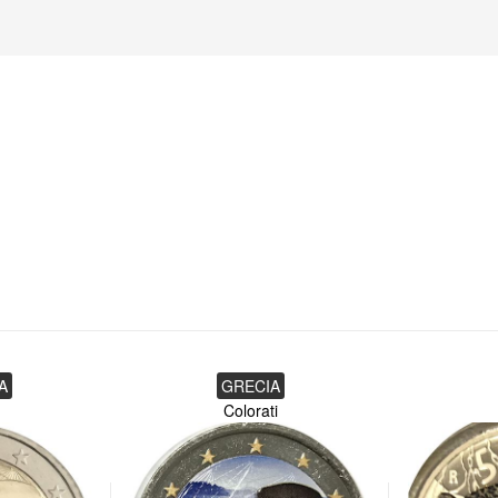
A
GRECIA
Colorati