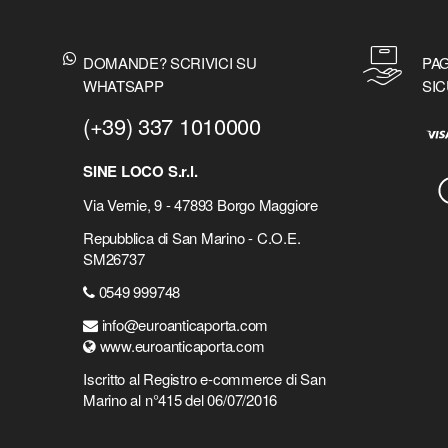
DOMANDE? SCRIVICI SU
PAG
WHATSAPP
SIC
(+39) 337 1010000
SINE LOCO S.r.l.
Via Vernie, 9 - 47893 Borgo Maggiore
Repubblica di San Marino - C.O.E.
SM26737
0549 999748
info@euroanticaporta.com
www.euroanticaporta.com
Iscritto al Registro e-commerce di San
Marino al n°415 del 06/07/2016