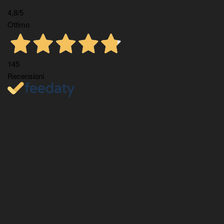
4,8
/5
Ottimo
145
Recensioni