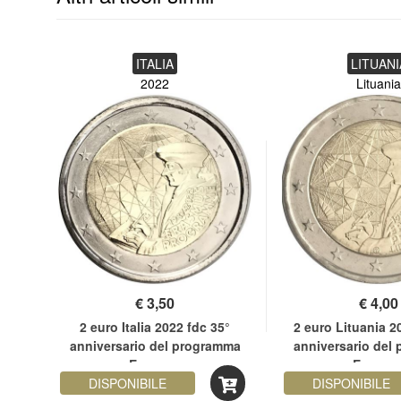
ITALIA
LITUANI
2022
Lituania
€
3,50
€
4,00
rata
2 euro Italia 2022 fdc 35°
2 euro Lituania 2
'UE
anniversario del programma
anniversario del
Erasmus
Erasmu
DISPONIBILE
DISPONIBILE