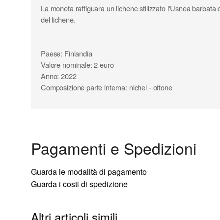
La moneta raffiguara un lichene stilizzato l'Usnea barb
del lichene.
Paese: Finlandia
Valore nominale: 2 euro
Anno: 2022
Composizione parte interna: nichel - ottone
Composizione parte esterna: rame - nichel
Diametro: 25,75 mm
Peso: 8,50 gr
Tiratura: 400.000
Pagamenti e Spedizioni
Moneta fior di conio (FDC) da rotolino
Guarda le modalità di pagamento
Guarda i costi di spedizione
Altri articoli simili