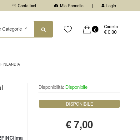
Contattaci
Mio Pannello
Login
Carrello
0
€ 0,00
 FINLANDIA
l
Disponibilità:
Disponibile
DISPONIBILE
€
7,00
FINClima