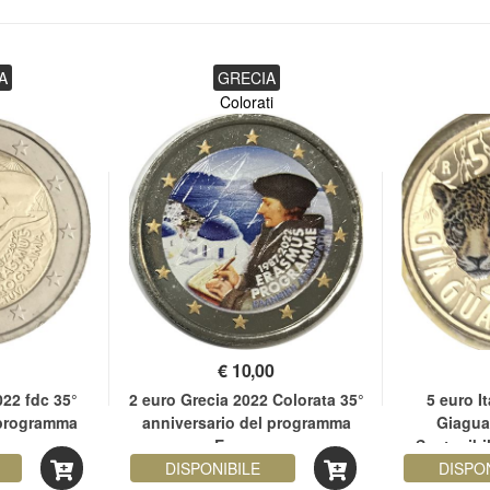
A
GRECIA
Colorati
€
10,00
022 fdc 35°
2 euro Grecia 2022 Colorata 35°
5 euro I
 programma
anniversario del programma
Giagua
s
Erasmus
Sostenibil
DISPONIBILE
DISPO
e