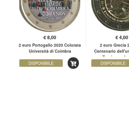
€
8,00
€
4,00
erie
2 euro Portogallo 2020 Colorata
2 euro Grecia 
Università di Coimbra
Centenario dell'u
Tracia con la
DISPONIBILE
DISPONIBILE