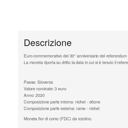
Descrizione
Euro commemorativo del 30° anniversario del referendum s
La moneta riporta su dritto la data in cui si è tenuto i
Paese: Slovenia
Valore nominale: 3 euro
Anno: 2020
Composizione parte interna: nichel - ottone
Composizione parte esterna: rame - nichel
Diametro: 32,00 mm
Moneta fior di conio (FDC) da rotolino.
Peso:15,00 gr
Tiratura: 40.000