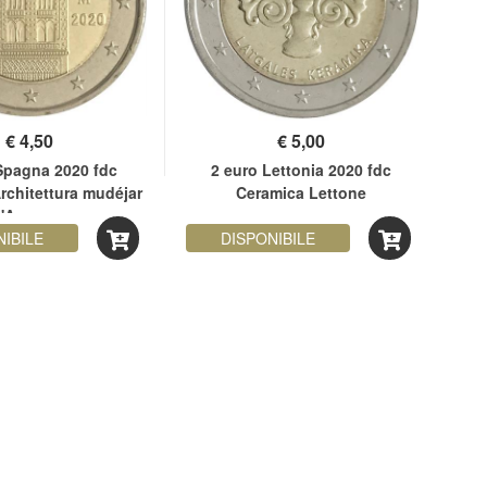
€
4,50
€
5,00
Spagna 2020 fdc
2 euro Lettonia 2020 fdc
2
chitettura mudéjar
Ceramica Lettone
ve
'Aragona
NIBILE
DISPONIBILE