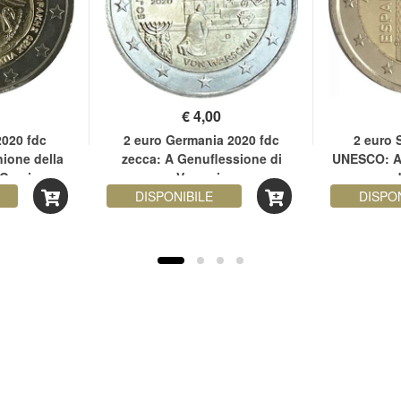
€
4,00
2020 fdc
2 euro Germania 2020 fdc
2 euro 
nione della
zecca: A Genuflessione di
UNESCO: Ar
 Grecia
Varsavia
d
DISPONIBILE
DISPO