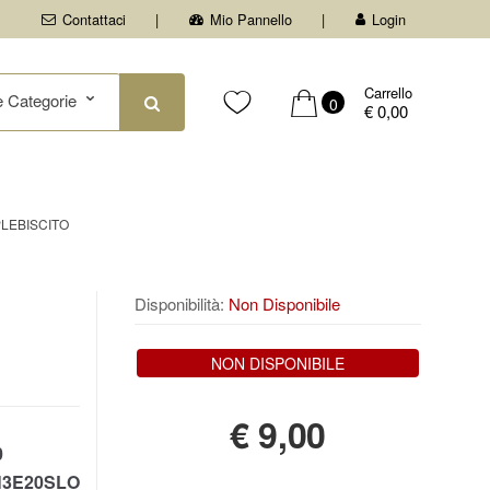
Contattaci
Mio Pannello
Login
Carrello
0
€ 0,00
PLEBISCITO
Disponibilità:
Non Disponibile
NON DISPONIBILE
€
9,00
0
3E20SLO