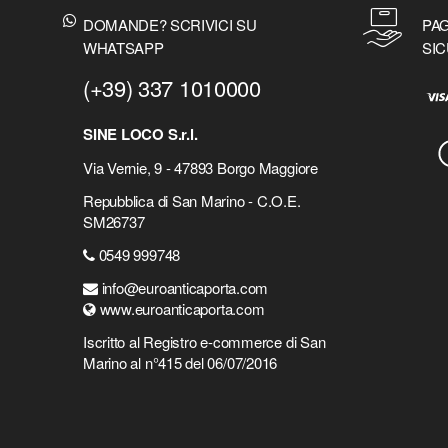
DOMANDE? SCRIVICI SU
PAG
WHATSAPP
SIC
(+39) 337 1010000
SINE LOCO S.r.l.
Via Vernie, 9 - 47893 Borgo Maggiore
Repubblica di San Marino - C.O.E.
SM26737
0549 999748
info@euroanticaporta.com
www.euroanticaporta.com
Iscritto al Registro e-commerce di San
Marino al n°415 del 06/07/2016