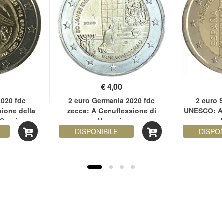
€
4,00
2020 fdc
2 euro Germania 2020 fdc
2 euro 
nione della
zecca: A Genuflessione di
UNESCO: Ar
 Grecia
Varsavia
d
DISPONIBILE
DISPO