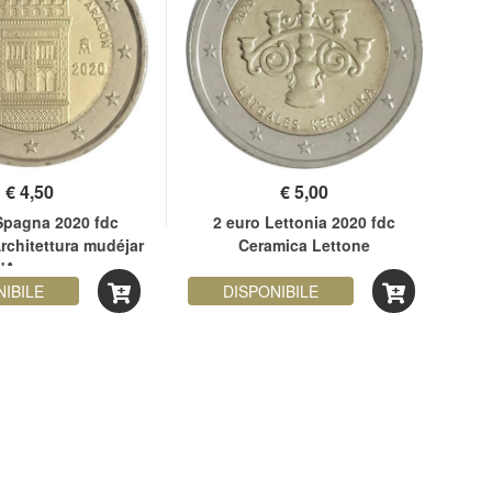
€
4,50
€
5,00
Spagna 2020 fdc
2 euro Lettonia 2020 fdc
2
chitettura mudéjar
Ceramica Lettone
ve
'Aragona
NIBILE
DISPONIBILE