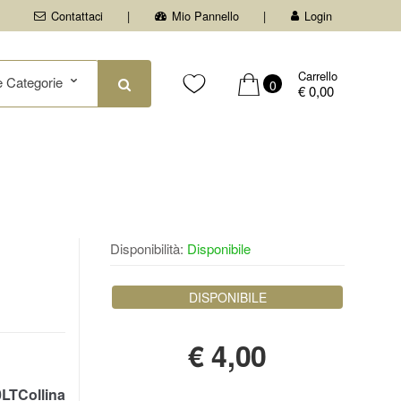
Contattaci
Mio Pannello
Login
Carrello
0
€ 0,00
e
Disponibilità:
Disponibile
DISPONIBILE
€
4,00
TCollina