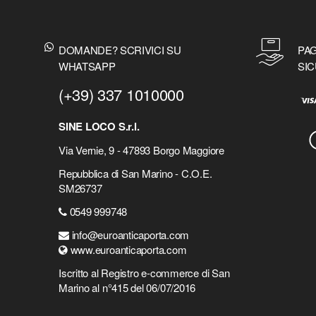
DOMANDE? SCRIVICI SU
PAG
WHATSAPP
SIC
(+39) 337 1010000
SINE LOCO S.r.l.
Via Vernie, 9 - 47893 Borgo Maggiore
Repubblica di San Marino - C.O.E.
SM26737
0549 999748
info@euroanticaporta.com
www.euroanticaporta.com
Iscritto al Registro e-commerce di San
Marino al n°415 del 06/07/2016