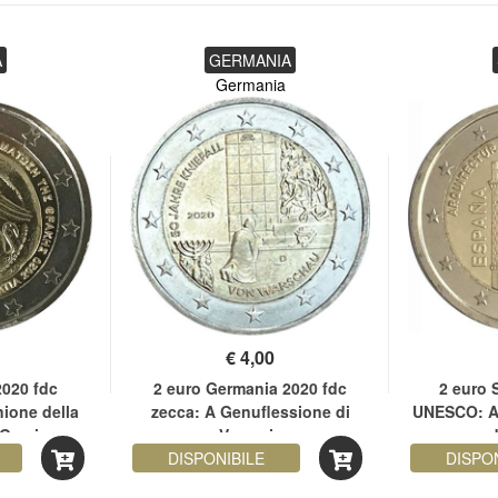
A
GERMANIA
Germania
€
4,00
2020 fdc
2 euro Germania 2020 fdc
2 euro 
nione della
zecca: A Genuflessione di
UNESCO: Ar
 Grecia
Varsavia
d
DISPONIBILE
DISPO