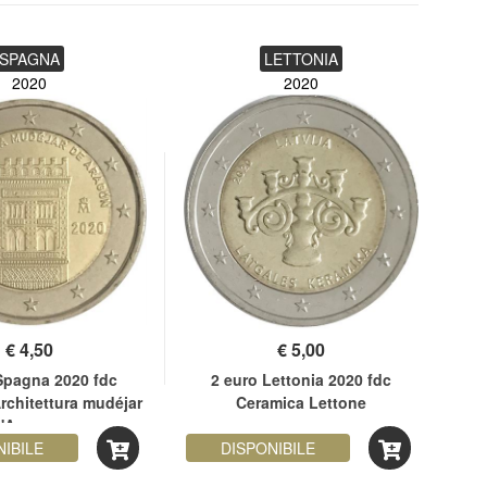
SPAGNA
LETTONIA
2020
2020
€
4,50
€
5,00
Spagna 2020 fdc
2 euro Lettonia 2020 fdc
2
chitettura mudéjar
Ceramica Lettone
ve
'Aragona
NIBILE
DISPONIBILE