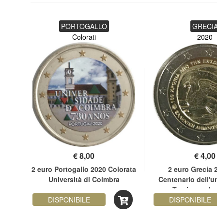
PORTOGALLO
GRECI
Colorati
2020
€
8,00
€
4,00
erie
2 euro Portogallo 2020 Colorata
2 euro Grecia 
Università di Coimbra
Centenario dell'u
Tracia con la
DISPONIBILE
DISPONIBILE