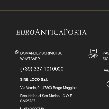
DOMANDE? SCRIVICI SU
PAG
WHATSAPP
SIC
(+39) 337 1010000
SINE LOCO S.r.l.
Via Vernie, 9 - 47893 Borgo Maggiore
Repubblica di San Marino - C.O.E.
SM26737
0549 999748