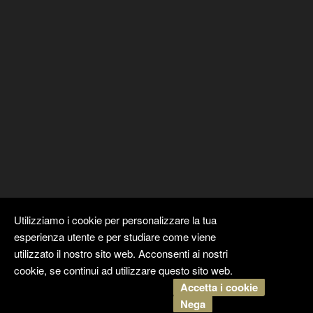
Utilizziamo i cookie per personalizzare la tua
esperienza utente e per studiare come viene
utilizzato il nostro sito web. Acconsenti ai nostri
cookie, se continui ad utilizzare questo sito web.
Accetta i cookie
Copyright ©
Kyuubi Cloud Solution
by
STUDIO
99
. Tutti i diritti
Nega
riservati