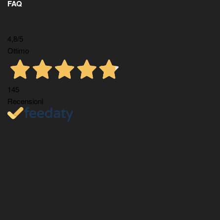
FAQ
4,8
/5
Ottimo
145
Recensioni