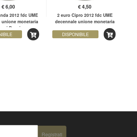
€
6,00
€
4,50
anda 2012 fdc UME
2 euro Cipro 2012 fdc UME
2 eu
 unione monetaria
decennale unione monetaria
de
aesi Bassi
NIBILE
DISPONIBILE
Registrati