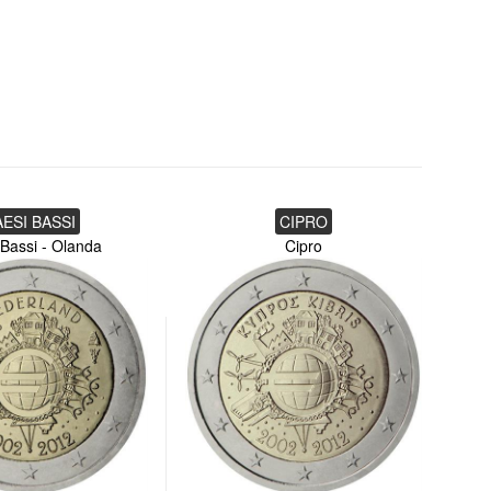
AESI BASSI
CIPRO
 Bassi - Olanda
Cipro