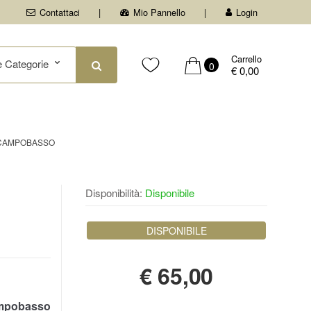
Contattaci
Mio Pannello
Login
Carrello
0
€ 0,00
I CAMPOBASSO
Disponibilità:
Disponibile
DISPONIBILE
€
65,00
mpobasso