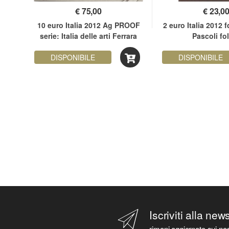
€
75,00
€
23,0
BU
10 euro Italia 2012 Ag PROOF
2 euro Italia 2012 
 del
serie: Italia delle arti Ferrara
Pascoli fo
DISPONIBILE
DISPONIBILE
Iscriviti alla new
rimani aggiornato sui nos