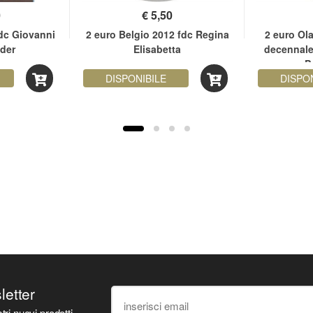
0
€
5,50
fdc Giovanni
2 euro Belgio 2012 fdc Regina
2 euro Ol
lder
Elisabetta
decennale
P
DISPONIBILE
DISPO
sletter
tri nuovi prodotti