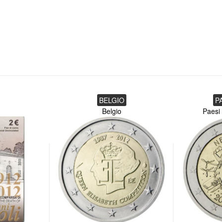
BELGIO
P
Belgio
Paesi