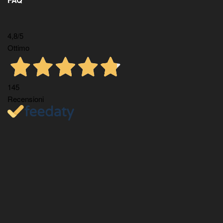
FAQ
4,8
/5
Ottimo
145
Recensioni