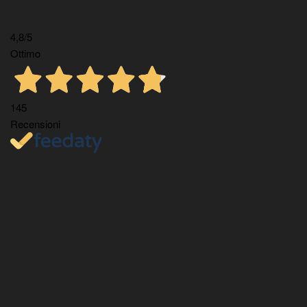
4,8
/5
Ottimo
145
Recensioni