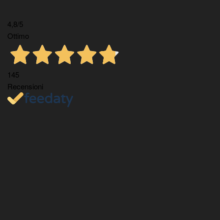
4,8
/5
Ottimo
145
Recensioni