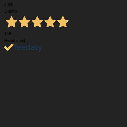
4,8
/5
Ottimo
145
Recensioni