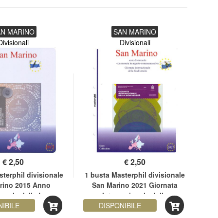
AN MARINO
SAN MARINO
Divisionali
Divisionali
€
2,50
€
2,50
terphil divisionale
1 busta Masterphil divisionale
rino 2015 Anno
San Marino 2021 Giornata
D
ionale della Luce
Internazionale della
NIBILE
DISPONIBILE
biodiversità