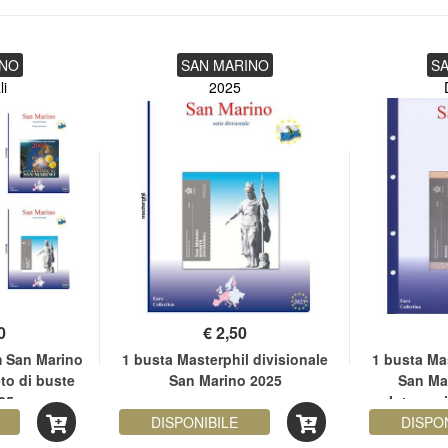
INO
SAN MARINO
S
li
2025
0
€
2,50
m San Marino
1 busta Masterphil divisionale
1 busta Mas
to di buste
San Marino 2025
San Ma
25
Internaz
DISPONIBILE
DISPO