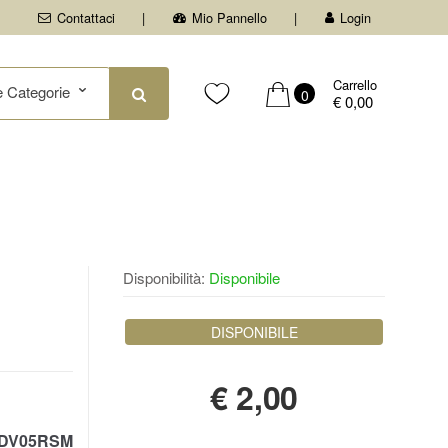
Contattaci
Mio Pannello
Login
Carrello
0
€ 0,00
Disponibilità:
Disponibile
DISPONIBILE
€
2,00
DV05RSM