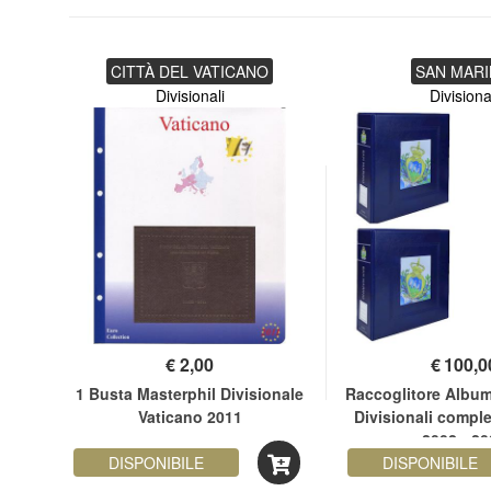
CITTÀ DEL VATICANO
SAN MAR
Divisionali
Divisiona
€
2,00
€
100,0
nale
1 Busta Masterphil Divisionale
Raccoglitore Albu
Vaticano 2011
Divisionali comple
2002 - 20
DISPONIBILE
DISPONIBILE