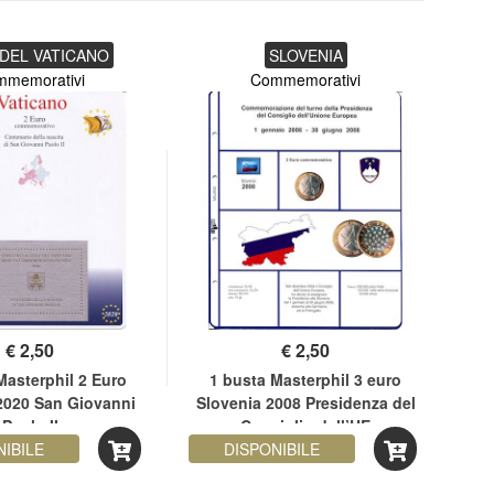
 DEL VATICANO
SLOVENIA
mmemorativi
Commemorativi
€
2,50
€
2,50
Masterphil 2 Euro
1 busta Masterphil 3 euro
1 
2020 San Giovanni
Slovenia 2008 Presidenza del
Paolo II
Consiglio dell’UE
NIBILE
DISPONIBILE