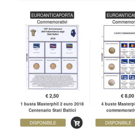
EUROANTICAPORTA
EUROANTICA
Commemorativi
Commemora
€
2,50
€
8,00
ro
1 busta Masterphil 2 euro 2018
4 buste Masterph
nale
Centenario Stati Baltici
commemorativ
DISPONIBILE
DISPONIBILE