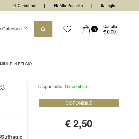
Contattaci
Mio Pannello
Login
Carrello
0
€ 0,00
INILE IN BELGIO
23
Disponibilità:
Disponibile
DISPONIBILE
€
2,50
uffragio