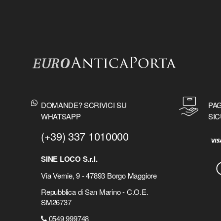
DOMANDE? SCRIVICI SU
PAG
WHATSAPP
SIC
(+39) 337 1010000
SINE LOCO S.r.l.
Via Vernie, 9 - 47893 Borgo Maggiore
Repubblica di San Marino - C.O.E.
SM26737
0549 999748