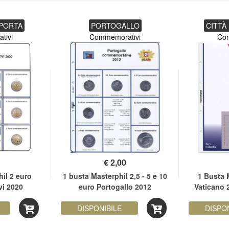
PORTA
PORTOGALLO
CITTÀ
tivi
Commemorativi
Co
€
2,00
il 2 euro
1 busta Masterphil 2,5 - 5 e 10
1 Busta 
i 2020
euro Portogallo 2012
Vaticano 
DISPONIBILE
DISPO