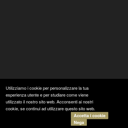
Utilizziamo i cookie per personalizzare la tua
esperienza utente e per studiare come viene
utilizzato il nostro sito web. Acconsenti ai nostri
cookie, se continui ad utilizzare questo sito web.
Accetta i cookie
Copyright ©
Kyuubi Cloud Solution
by
STUDIO
99
. Tutti i diritti
Nega
riservati