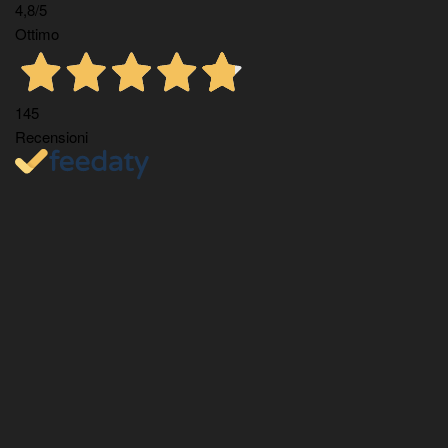
4,8
/5
Ottimo
145
Recensioni