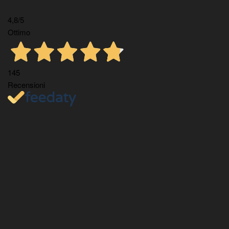
4,8
/5
Ottimo
145
Recensioni