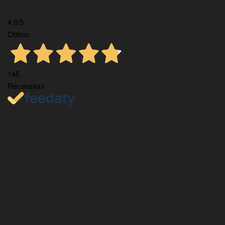
4,8
/5
Ottimo
145
Recensioni