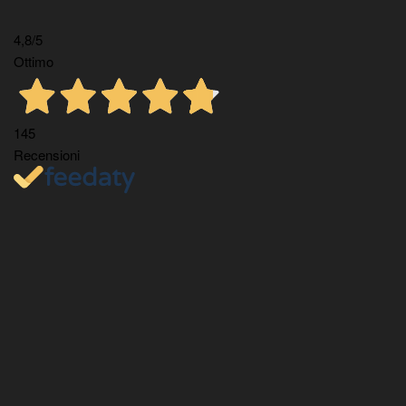
4,8
/5
Ottimo
145
Recensioni