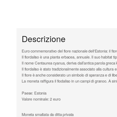
Descrizione
Euro commemorativo del fiore nazionale dell'Estonia: il fio
Il fiordaliso è una pianta erbacea, annuale. Il suo habitat ti
Il nome Centaurea cyanus, deriva dall’antica parola greca ky
Il fiordaliso è stato tradizionalmente associato alla cultura e
Il fiore è anche considerato un simbolo di speranza e di libe
La moneta raffigura il fiodaliso in un campi di granoo. A si
Paese: Estonia
Valore nominale: 2 euro
Anno: 2024
Composizione parte interna: nichel - ottone
Moneta smaltata da ditta privata
Composizione parte esterna: rame - nichel