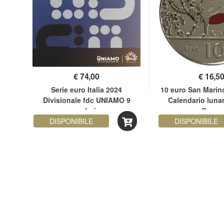
€
74,00
€
16,5
 San
Serie euro Italia 2024
10 euro San Marino
ario
Divisionale fdc UNIAMO 9
Calendario lunar
itti
valori
Capra
DISPONIBILE
DISPONIBILE