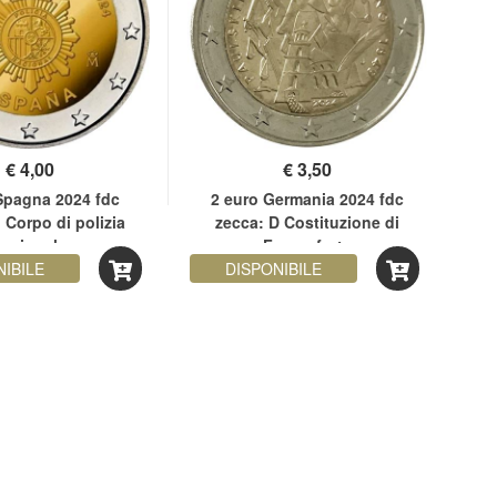
€
4,00
€
3,50
Spagna 2024 fdc
2 euro Germania 2024 fdc
2
 Corpo di polizia
zecca: D Costituzione di
nazionale
Francoforte
NIBILE
DISPONIBILE