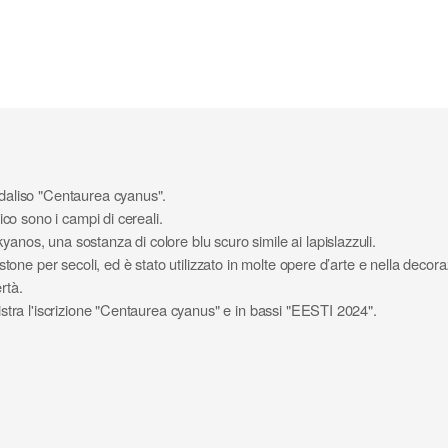
rdaliso "Centaurea cyanus".
pico sono i campi di cereali.
anos, una sostanza di colore blu scuro simile ai lapislazzuli.
stone per secoli, ed è stato utilizzato in molte opere d’arte e nella decoraz
rtà.
nistra l'iscrizione "Centaurea cyanus" e in bassi "EESTI 2024".