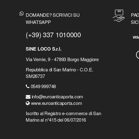
DOMANDE? SCRIVICI SU
PAG
WHATSAPP
SIC
(+39) 337 1010000
SINE LOCO S.r.l.
Via Vernie, 9 - 47893 Borgo Maggiore
Repubblica di San Marino - C.O.E.
SM26737
0549 999748
info@euroanticaporta.com
www.euroanticaporta.com
Iscritto al Registro e-commerce di San
Marino al n°415 del 06/07/2016