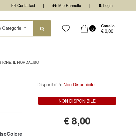
Contattaci
Mio Pannello
Login
Carrello
0
€ 0,00
TONE: IL FIORDALISO
Disponibilità:
Non Disponibile
NON DISPONIBILE
€
8,00
isoColore