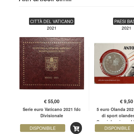
CITTÀ DEL VATICANO
PAESI BA
2021
2021
€
55,00
€
9,50
pa
Serie euro Vaticano 2021 fdc
5 euro Olanda 202
21
Divisionale
di sport olande
Geesink coincard 
DISPONIBILE
DISPONIBILE