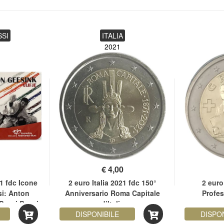
SSI
ITALIA
2021
€
4,00
1 fdc Icone
2 euro Italia 2021 fdc 150°
2 euro
si: Anton
Anniversario Roma Capitale
Profes
Paesi Bassi
d’Italia
DISPONIBILE
DISPO