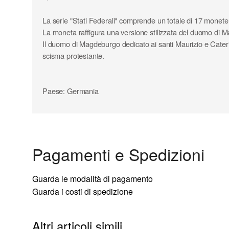
La serie "Stati Federali" comprende un totale di 17 monete 
La moneta raffigura una versione stilizzata del duomo di 
Il duomo di Magdeburgo dedicato ai santi Maurizio e Caterin
scisma protestante.
Paese: Germania
Valore nominale: 2 euro
Zecca: D
Anno: 2021
Composizione parte interna: nichel - ottone
Pagamenti e Spedizioni
Composizione parte esterna: rame - nichel
Diametro: 25,75 mm
Peso: 8,50 gr
Guarda le modalità di pagamento
Tiratura complessiva: 30.000.000
Guarda i costi di spedizione
Moneta fior di conio (FDC) da rotolino
Altri articoli simili