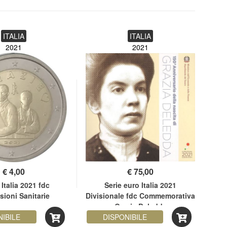
ITALIA
ITALIA
2021
2021
€
4,00
€
75,00
 Italia 2021 fdc
Serie euro Italia 2021
5 
sioni Sanitarie
Divisionale fdc Commemorativa
Grazia Deledda
NIBILE
DISPONIBILE