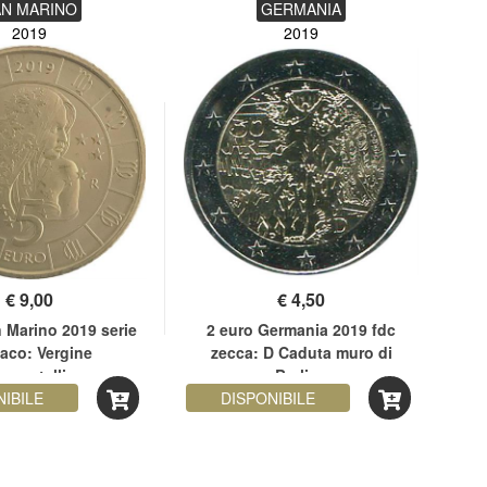
AN MARINO
GERMANIA
2019
2019
€
9,00
€
4,50
 Marino 2019 serie
2 euro Germania 2019 fdc
2
aco: Vergine
zecca: D Caduta muro di
ometallico
Berlino
NIBILE
DISPONIBILE