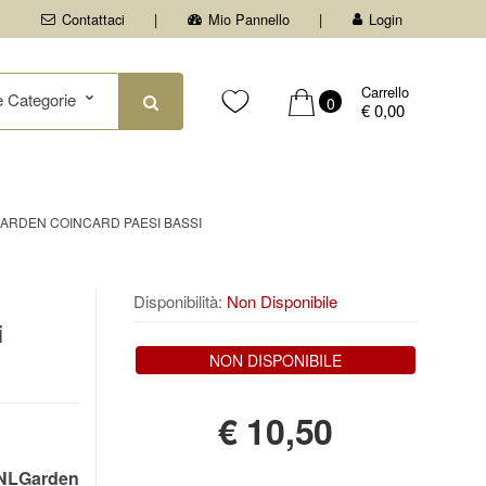
Contattaci
Mio Pannello
Login
Carrello
0
€ 0,00
ARDEN COINCARD PAESI BASSI
Disponibilità:
Non Disponibile
i
NON DISPONIBILE
€
10,50
NLGarden