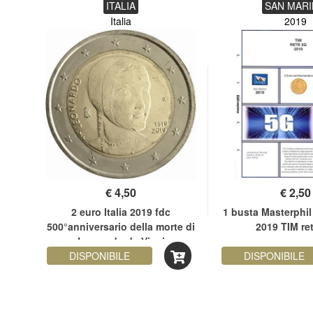
ITALIA
SAN MAR
Italia
2019
€
4,50
€
2,50
2019
2 euro Italia 2019 fdc
1 busta Masterphi
San
500°anniversario della morte di
2019 TIM re
Leonardo da Vinci
DISPONIBILE
DISPONIBILE