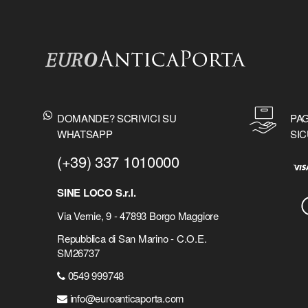
DOMANDE? SCRIVICI SU
PAG
WHATSAPP
SIC
(+39) 337 1010000
SINE LOCO S.r.l.
Via Vernie, 9 - 47893 Borgo Maggiore
Repubblica di San Marino - C.O.E.
SM26737
0549 999748
info@euroanticaporta.com