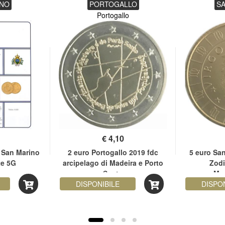
INO
PORTOGALLO
S
Portogallo
€
4,10
l San Marino
2 euro Portogallo 2019 fdc
5 euro San
te 5G
arcipelago di Madeira e Porto
Zodi
Santo
Mon
DISPONIBILE
DISPO